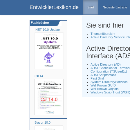
EntwicklerLexikon.de
Start
Neueste Einträge
Fachbücher
Sie sind hier
.NET 10.0 Update
Themenübersicht
Active Directory Service Int
Active Directo
Interface (ADS
Active Directory (AD)
ADSI Extension for Termina
Configuration (TSUserEx)
ADSI Scriptomatic
C# 14
Fast Bind
System.DirectoryServices
Well Known GUID
Well Known Objects
Windows Script Host (WSH
Blazor 10.0