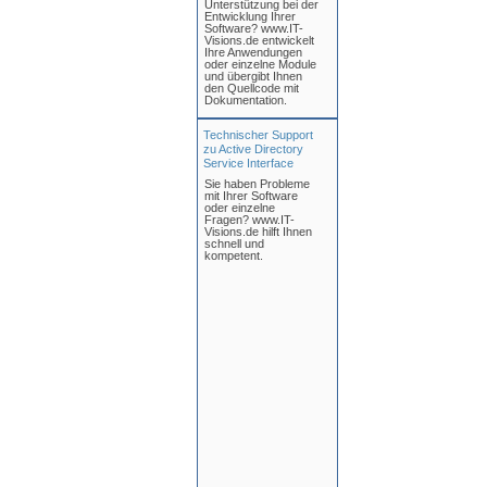
Unterstützung bei der
Entwicklung Ihrer
Software? www.IT-
Visions.de entwickelt
Ihre Anwendungen
oder einzelne Module
und übergibt Ihnen
den Quellcode mit
Dokumentation.
Technischer Support
zu Active Directory
Service Interface
Sie haben Probleme
mit Ihrer Software
oder einzelne
Fragen? www.IT-
Visions.de hilft Ihnen
schnell und
kompetent.