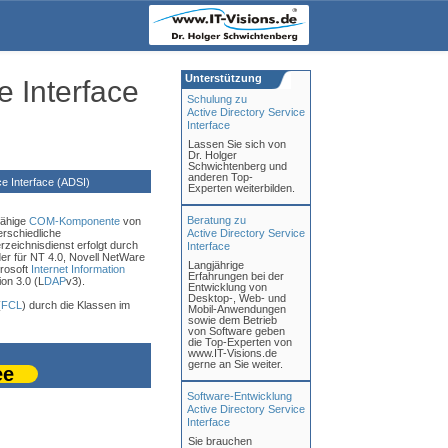
Unterstützung
e Interface
Schulung zu
Active Directory Service
Interface
Lassen Sie sich von
Dr. Holger
Schwichtenberg und
anderen Top-
e Interface (ADSI)
Experten weiterbilden.
Beratung zu
gfähige
COM-Komponente
von
erschiedliche
Active Directory Service
zeichnisdienst erfolgt durch
Interface
der für NT 4.0, Novell NetWare
Langjährige
crosoft
Internet Information
Erfahrungen bei der
on 3.0 (L
DAP
v3).
Entwicklung von
Desktop-, Web- und
(
FCL
) durch die Klassen im
Mobil-Anwendungen
sowie dem Betrieb
von Software geben
die Top-Experten von
www.IT-Visions.de
gerne an Sie weiter.
ee
Software-Entwicklung
Active Directory Service
Interface
Sie brauchen