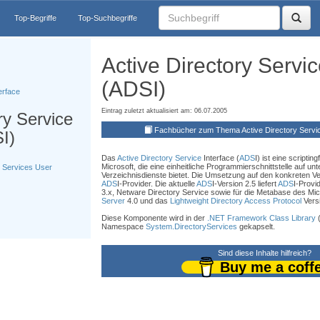
Top-Begriffe
Top-Suchbegriffe
Active Directory Servic
(ADSI)
erface
Eintrag zuletzt aktualisiert am: 06.07.2005
ry Service
Fachbücher zum Thema Active Directory Servic
I)
Das
Active Directory Service
Interface (
ADS
I) ist eine scriptin
Microsoft, die eine einheitliche Programmierschnittstelle auf unt
l Services User
Verzeichnisdienste bietet. Die Umsetzung auf den konkreten Ver
ADS
I-Provider. Die aktuelle
ADS
I-Version 2.5 liefert
ADS
I-Provi
3.x, Netware Directory Service sowie für die Metabase des Mi
Server
4.0 und das
Lightweight Directory Access Protocol
Versi
Diese Komponente wird in der
.NET Framework Class Library
Namespace
System.DirectoryServices
gekapselt.
)
Sind diese Inhalte hilfreich?
Buy me a coff