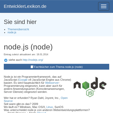
EntwicklerLexikon.de
Toggle
navigat
Sie sind hier
Themenübersicht
node.js
node.js (node)
Eintrag zuletzt aktualisiert am: 18.01.2014
siehe auch
http://nodejs.org/
Fachbücher zum Thema node.js (node)
Node.js ist ein Programmierframework, das auf
JavaScript (
Google
v8 JavaScript Engine aus Chrome)
basiert. Es wird hauptsächlich für
Webserver
-
Programmierung eingesetzt, kann aber auch für
andere Anwendungsarten (Konsolenanwenungen,
Server-Dienste) eingesetzt werden.
Wer hat er erfunden? Ryan Dahl, Joyent, Inc.,
Open
Source
Seit wann gibt es das? 2009
Wo läuft es? Windows, Mac OS/X,
Linux
, SunOS
Was unterscheidet node.js von anderen Webentwicklungsplattformen?