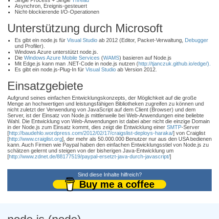
Single Process + Single
Thread
Asynchron, Ereignis-gesteuert
Nicht-blockierende I/O-Operationen
Unterstützung durch Microsoft
Es gibt ein node.js für
Visual Studio
ab 2012 (Editor, Packet-Verwaltung,
Debugger
und Profiler).
Windows Azure unterstützt node.js.
Die
Windows Azure Mobile Services
(
WAMS
) basieren auf Node.js
Mit Edge.js kann man .NET-Code in node.js nutzen (
http://tjanczuk.github.io/edge/).
Es gibt ein node.js-Plug-In für
Visual Studio
ab Version 2012.
Einsatzgebiete
Aufgrund seines einfachen Entwicklungskonzepts, der Möglichkeit auf die große
Menge an hochwertigen und leistungsfähigen Bibliotheken zugreifen zu können und
nicht zuletzt der Verwendung von JavaScript auf dem Client (Browser) und dem
Server, ist der Einsatz von Node.js mittlerweile bei Web-Anwendungen eine beliebte
Wahl. Die Entwicklung von Web-Anwendungen ist dabei aber nicht die einzige Domain
in der Node.js zum Einsatz kommt, dies zeigt die Entwicklung einer
SMTP
-Server
[
http://baudehlo.wordpress.com/2012/02/17/craigslist-deploys-haraka/
] von Craiglist
[
http://www.craiglist.org
], der mehr als 50.000.000 Benutzer nur aus den USA bedienen
kann. Auch Firmen wie Paypal haben den einfachen Entwicklungsstiel von Node.js zu
schätzen gelernt und steigen von der bisherigen Java-Entwicklung um
[
http://www.zdnet.de/88177519/paypal-ersetzt-java-durch-javascript/
]
Sind diese Inhalte hilfreich?
Buy me a coffee