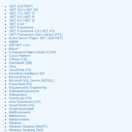
.NET (DOTNET)
.NET 10.0 (.NET 10)
.NET 7.0 (.NET 7)
.NET 8.0 (.NET 8)
.NET 9.0 (.NET 9)
.NET Core
.NET Framework
.NET Framework 4.8 (.NET 4.8)
.NET Framework Class Library (FCL)
Active Server Pages .NET (ASP.NET)
Agilität
ASP.NET Core
Blazor
Component Object Model (COM)
Cross-Platform
CSharp (C#)
Datenbank (DB)
Java
JavaScript (JS)
Künstliche Intelligenz (KI)
Microsoft Azure
Microsoft SQL Server (MSSQL)
PowerShell (PS)
Requirements Engineering
Softwarekomponente
Softwaretest
TypeScript (TS)
User Experience (UX)
Visual Studio (VS)
Vorgehensmodell
Webframework
Webservice
Webtechniken
Windows
Windows Runtime (WinRT)
Windows Scripting (WS)