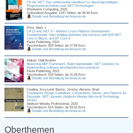
C# mit .NET: Das umfassende Handbuch zu Sprachgrundlagen,
Programmiertechniken und .NET-Technologien
Rheinwerk Computing, 2025
Gebundene Ausgabe; 1247 Seiten; ab 49,90 Euro
Details und Bestellung bei Amazon.de
Price, Mark J.
C# 13 and .NET 9 – Modern Cross-Platform Development
Fundamentals: Start building websites and services with ASP.NET
Core 9, Blazor, and EF Core 9
Packt Publishing, 2024
Taschenbuch; 828 Seiten; ab 37,99 Euro
Details und Bestellung bei Amazon.de
Kalkan, Halil İbrahim
Mastering ABP Framework: Build maintainable .NET solutions by
implementing software development best practices
Packt Publishing, 2022
Taschenbuch; 526 Seiten; ab 31,99 Euro
Details und Bestellung bei Amazon.de
Cwalina, Krzysztof; Barton, Jeremy; Abrams, Brad
Framework Design Guidelines: Conventions, Idioms, and Patterns for
Reusable .NET Libraries (Addison-Wesley Microsoft Technology
Series)
Addison-Wesley Professional, 2020
Taschenbuch; 624 Seiten; ab 59,93 Euro
Details und Bestellung bei Amazon.de
Oberthemen