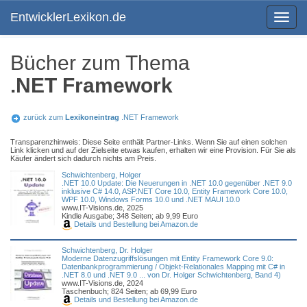
EntwicklerLexikon.de
Toggle
navigat
Bücher zum Thema
.NET Framework
zurück zum
Lexikoneintrag
.NET Framework
Transparenzhinweis: Diese Seite enthält Partner-Links. Wenn Sie auf einen solchen
Link klicken und auf der Zielseite etwas kaufen, erhalten wir eine Provision. Für Sie als
Käufer ändert sich dadurch nichts am Preis.
Schwichtenberg, Holger
.NET 10.0 Update: Die Neuerungen in .NET 10.0 gegenüber .NET 9.0
inklusive C# 14.0, ASP.NET Core 10.0, Entity Framework Core 10.0,
WPF 10.0, Windows Forms 10.0 und .NET MAUI 10.0
www.IT-Visions.de, 2025
Kindle Ausgabe; 348 Seiten; ab 9,99 Euro
Details und Bestellung bei Amazon.de
Schwichtenberg, Dr. Holger
Moderne Datenzugriffslösungen mit Entity Framework Core 9.0:
Datenbankprogrammierung / Objekt-Relationales Mapping mit C# in
.NET 8.0 und .NET 9.0 ... von Dr. Holger Schwichtenberg, Band 4)
www.IT-Visions.de, 2024
Taschenbuch; 824 Seiten; ab 69,99 Euro
Details und Bestellung bei Amazon.de