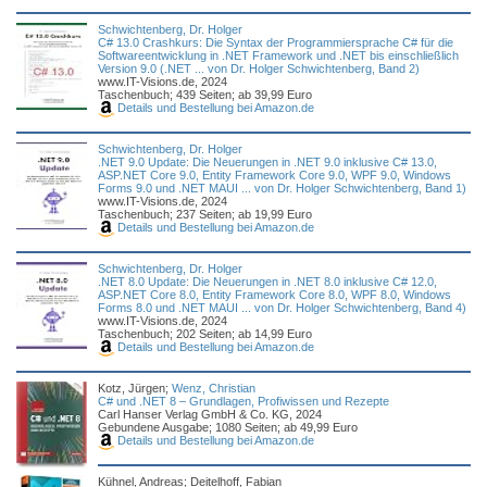
Schwichtenberg, Dr. Holger
C# 13.0 Crashkurs: Die Syntax der Programmiersprache C# für die
Softwareentwicklung in .NET Framework und .NET bis einschließlich
Version 9.0 (.NET ... von Dr. Holger Schwichtenberg, Band 2)
www.IT-Visions.de, 2024
Taschenbuch; 439 Seiten; ab 39,99 Euro
Details und Bestellung bei Amazon.de
Schwichtenberg, Dr. Holger
.NET 9.0 Update: Die Neuerungen in .NET 9.0 inklusive C# 13.0,
ASP.NET Core 9.0, Entity Framework Core 9.0, WPF 9.0, Windows
Forms 9.0 und .NET MAUI ... von Dr. Holger Schwichtenberg, Band 1)
www.IT-Visions.de, 2024
Taschenbuch; 237 Seiten; ab 19,99 Euro
Details und Bestellung bei Amazon.de
Schwichtenberg, Dr. Holger
.NET 8.0 Update: Die Neuerungen in .NET 8.0 inklusive C# 12.0,
ASP.NET Core 8.0, Entity Framework Core 8.0, WPF 8.0, Windows
Forms 8.0 und .NET MAUI ... von Dr. Holger Schwichtenberg, Band 4)
www.IT-Visions.de, 2024
Taschenbuch; 202 Seiten; ab 14,99 Euro
Details und Bestellung bei Amazon.de
Kotz, Jürgen;
Wenz, Christian
C# und .NET 8 – Grundlagen, Profiwissen und Rezepte
Carl Hanser Verlag GmbH & Co. KG, 2024
Gebundene Ausgabe; 1080 Seiten; ab 49,99 Euro
Details und Bestellung bei Amazon.de
Kühnel, Andreas; Deitelhoff, Fabian