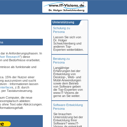
Unterstützung
Schulung zu
Persona
Lassen Sie sich von
Dr. Holger
na
Schwichtenberg und
anderen Top-
Experten weiterbilden.
e dar in Anforderungsphasen. In
ser Research
") diese
Beratung zu
n und Bedürfnisse erarbeitet.
Persona
tnisse als funktionale und
Langjährige
Erfahrungen bei der
Entwicklung von
 ca. 15% der Nutzer einer
Desktop-, Web- und
Mobil-Anwendungen
ung auszureizen und sucht
sowie dem Betrieb
ven - Informationen lassen
von Software geben
Interface
s, z.B. durch
die Top-Experten von
. per Tastatursteuerung.
www.IT-Visions.de
gerne an Sie weiter.
kaum Computer, die neue
exemplarisch ableiten:
ns ohne Text oder Abkürzungen.
Software-Entwicklung
nformationsgehalt.
Persona
Sie brauchen
Unterstützung bei der
Entwicklung Ihrer
ee
Software? www.IT-
Visions.de entwickelt