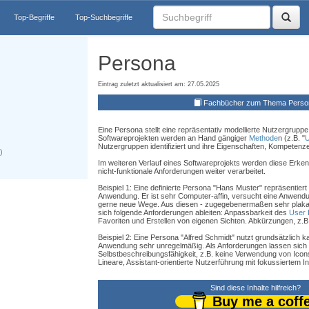
Top-Begriffe
Top-Suchbegriffe
Persona
Eintrag zuletzt aktualisiert am: 27.05.2025
Fachbücher zum Thema Perso
Eine Persona stellt eine repräsentativ modellierte Nutzergrupp
Softwareprojekten werden an Hand gängiger
Methode
n (z.B. "
U
Nutzergruppen identifiziert und ihre Eigenschaften, Kompetenze
)
Im weiteren Verlauf eines Softwareprojekts werden diese Erkenn
nicht-funktionale Anforderungen weiter verarbeitet.
Beispiel 1: Eine definierte Persona "Hans Muster" repräsentiert
Anwendung. Er ist sehr Computer-affin, versucht eine Anwend
gerne neue Wege. Aus diesen - zugegebenermaßen sehr plakati
sich folgende Anforderungen ableiten: Anpassbarkeit des
User 
Favoriten und Erstellen von eigenen Sichten. Abkürzungen, z.B
Beispiel 2: Eine Persona "Alfred Schmidt" nutzt grundsätzlich 
Anwendung sehr unregelmäßig. Als Anforderungen lassen sich 
Selbstbeschreibungsfähigkeit, z.B. keine Verwendung von Ico
Lineare, Assistant-orientierte Nutzerführung mit fokussiertem I
Sind diese Inhalte hilfreich?
Buy me a coff