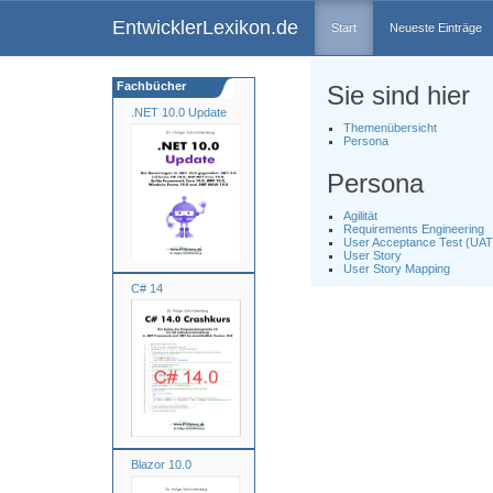
EntwicklerLexikon.de
Start
Neueste Einträge
Fachbücher
Sie sind hier
.NET 10.0 Update
Themenübersicht
Persona
Persona
Agilität
Requirements Engineering
User Acceptance Test (UAT
User Story
User Story Mapping
C# 14
Blazor 10.0