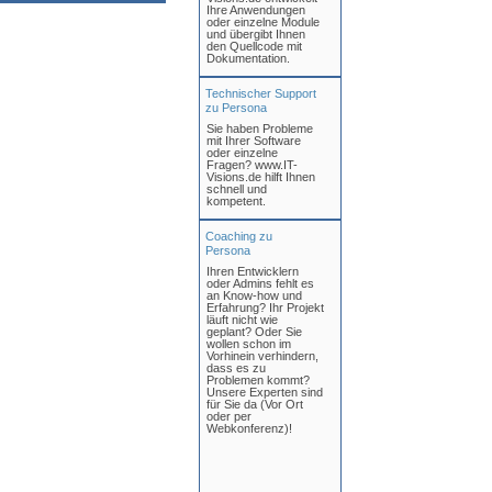
Ihre Anwendungen
oder einzelne Module
und übergibt Ihnen
den Quellcode mit
Dokumentation.
Technischer Support
zu Persona
Sie haben Probleme
mit Ihrer Software
oder einzelne
Fragen? www.IT-
Visions.de hilft Ihnen
schnell und
kompetent.
Coaching zu
Persona
Ihren Entwicklern
oder Admins fehlt es
an Know-how und
Erfahrung? Ihr Projekt
läuft nicht wie
geplant? Oder Sie
wollen schon im
Vorhinein verhindern,
dass es zu
Problemen kommt?
Unsere Experten sind
für Sie da (Vor Ort
oder per
Webkonferenz)!