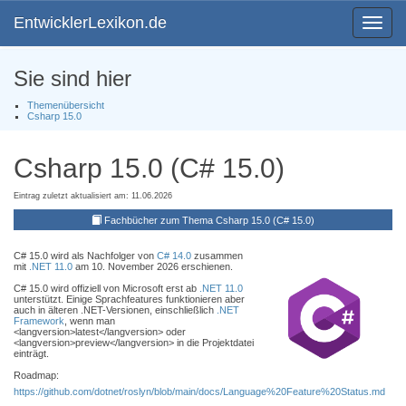
EntwicklerLexikon.de
Toggle
navigat
Sie sind hier
Themenübersicht
Csharp 15.0
Csharp 15.0 (C# 15.0)
Eintrag zuletzt aktualisiert am: 11.06.2026
Fachbücher zum Thema Csharp 15.0 (C# 15.0)
C# 15.0 wird als Nachfolger von
C# 14.0
zusammen
mit
.NET 11.0
am 10. November 2026 erschienen.
C# 15.0 wird offiziell von Microsoft erst ab
.NET 11.0
unterstützt. Einige Sprachfeatures funktionieren aber
auch in älteren .NET-Versionen, einschließlich
.NET
Framework
, wenn man
<langversion>latest</langversion> oder
<langversion>preview</langversion> in die Projektdatei
einträgt.
Roadmap:
https://github.com/dotnet/roslyn/blob/main/docs/Language%20Feature%20Status.md