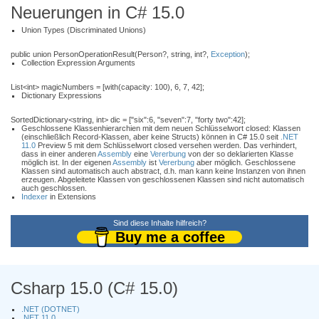
Neuerungen in C# 15.0
Union Types (Discriminated Unions)
public union PersonOperationResult(Person?, string, int?,
Exception
);
Collection Expression Arguments
List<int> magicNumbers = [with(capacity: 100), 6, 7, 42];
Dictionary Expressions
SortedDictionary<string, int> dic = ["six":6, "seven":7, "forty two":42];
Geschlossene Klassenhierarchien mit dem neuen Schlüsselwort closed: Klassen
(einschließlich Record-Klassen, aber keine Structs) können in C# 15.0 seit
.NET
11.0
Preview 5 mit dem Schlüsselwort closed versehen werden. Das verhindert,
dass in einer anderen
Assembly
eine
Vererbung
von der so deklarierten Klasse
möglich ist. In der eigenen
Assembly
ist
Vererbung
aber möglich. Geschlossene
Klassen sind automatisch auch abstract, d.h. man kann keine Instanzen von ihnen
erzeugen. Abgeleitete Klassen von geschlossenen Klassen sind nicht automatisch
auch geschlossen.
Indexer
in Extensions
Sind diese Inhalte hilfreich?
Buy me a coffee
Csharp 15.0 (C# 15.0)
.NET (DOTNET)
.NET 11.0